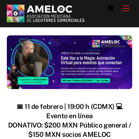
Skip
Cart
Men
to
content
📅 11 de febrero | 19:00 h (CDMX) 💻
Evento en línea
DONATIVO: $200 MXN Público general /
$150 MXN socios AMELOC